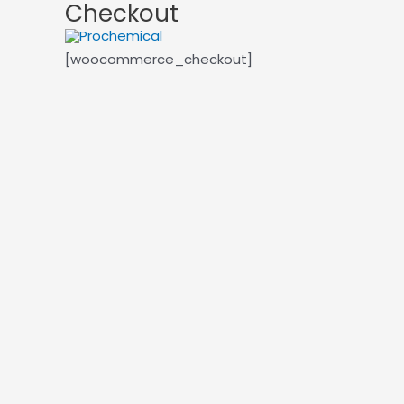
Checkout
Skip
to
content
[woocommerce_checkout]