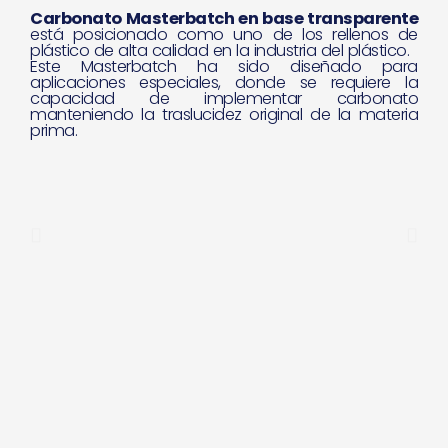
Carbonato Masterbatch en base transparente
está posicionado como uno de los rellenos de
plástico de alta calidad en la industria del plástico.
Este Masterbatch ha sido diseñado para
aplicaciones especiales, donde se requiere la
capacidad de implementar carbonato
manteniendo la traslucidez original de la materia
prima.
P
N
r
e
e
x
v
t
i
o
u
s