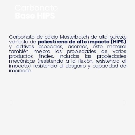
Carbonato
Base HIPS
Carbonato de calcio Masterbatch de alta pureza,
vehículo de
poliestireno de alto impacto (HIPS)
y aditivos especiales, además, este material
también mejora las propiedades de varios
productos finales, incluidas las propiedades
mecánicas (resistencia a la flexión, resistencia al
impacto), resistencia al desgarro y capacidad de
impresión.
P
N
r
e
e
x
v
t
i