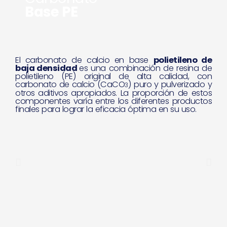
Base PE
El carbonato de calcio en base
polietileno de
baja densidad
es una combinación de resina de
polietileno (PE) original de alta calidad, con
carbonato de calcio (CaCO
) puro y pulverizado y
3
otros aditivos apropiados. La proporción de estos
componentes varía entre los diferentes productos
finales para lograr la eficacia óptima en su uso.
P
N
r
e
e
x
v
t
i
o