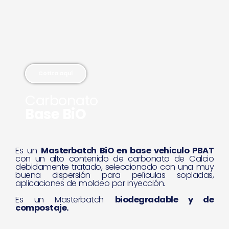
o
u
s
Cotiza aquí
Carbonato
Base BiO
Es un
Masterbatch BiO en base vehiculo PBAT
con un alto contenido de carbonato de Calcio
debidamente tratado, seleccionado con una muy
buena dispersión para películas sopladas,
aplicaciones de moldeo por inyección.
Es un Masterbatch
biodegradable y de
compostaje.