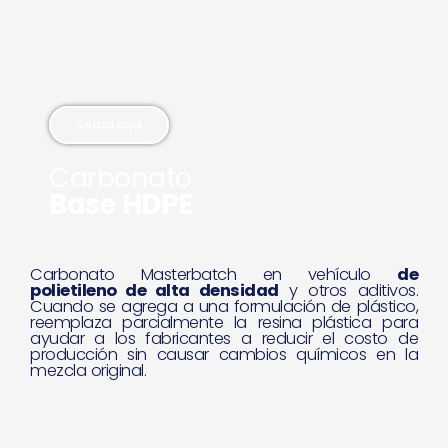
u
s
Cotiza aquí
Carbonato
Base HDPE
Carbonato Masterbatch en vehículo
de
polietileno de alta densidad
y otros aditivos.
Cuando se agrega a una formulación de plástico,
reemplaza parcialmente la resina plástica para
ayudar a los fabricantes a reducir el costo de
producción sin causar cambios químicos en la
mezcla original.