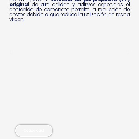
original
de alta calidad y aditivos especiales, el
contenido de carbonato permite la reducción de
costos debido a que reduce la utilización de resina
virgen.
P
N
r
e
e
x
v
t
i
o
u
s
Cotiza aquí