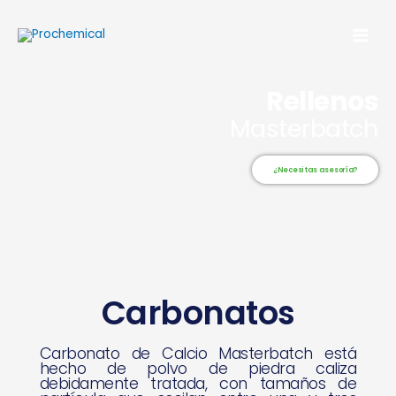
Skip
Main
to
Men
content
Rellenos
Masterbatch
¿Necesitas asesoría?
Carbonatos
Carbonato de Calcio Masterbatch está
hecho de polvo de piedra caliza
debidamente tratada, con tamaños de