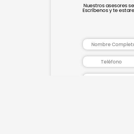
Nuestros asesores se
Escríbenos y te esta
or favor
o con tus
es; o si
Elige las referen
ponte en
sesores.