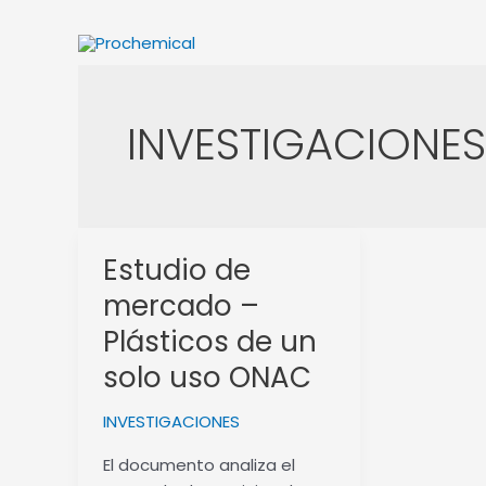
Skip
to
content
INVESTIGACIONES
Estudio de
Estudio
de
mercado –
mercado
Plásticos de un
–
Plásticos
solo uso ONAC
de
un
INVESTIGACIONES
solo
El documento analiza el
uso