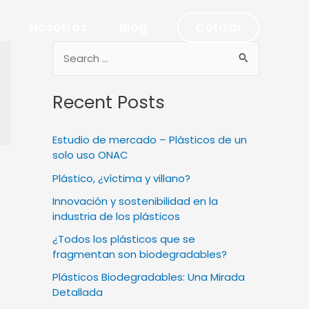
Nosotros
Blog
Cotizar
S
e
Recent Posts
a
r
Estudio de mercado – Plásticos de un
c
solo uso ONAC
h
Plástico, ¿víctima y villano?
f
Innovación y sostenibilidad en la
o
industria de los plásticos
r
¿Todos los plásticos que se
:
fragmentan son biodegradables?
Plásticos Biodegradables: Una Mirada
Detallada